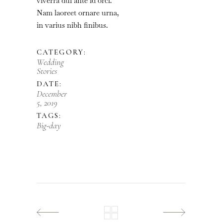
viverra dui ante id orci.
Nam laoreet ornare urna,
in varius nibh finibus.
CATEGORY:
Wedding
Stories
DATE:
December
5, 2019
TAGS:
Big-day