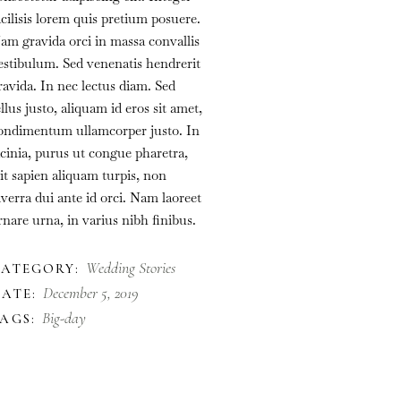
acilisis lorem quis pretium posuere.
am gravida orci in massa convallis
estibulum. Sed venenatis hendrerit
ravida. In nec lectus diam. Sed
ellus justo, aliquam id eros sit amet,
ondimentum ullamcorper justo. In
acinia, purus ut congue pharetra,
lit sapien aliquam turpis, non
iverra dui ante id orci. Nam laoreet
rnare urna, in varius nibh finibus.
Wedding Stories
CATEGORY:
December 5, 2019
ATE:
Big-day
AGS: