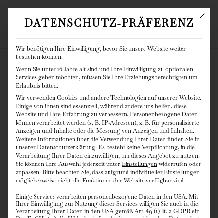
Mit die
DATENSCHUTZ-PRÄFERENZ
Wir benötigen Ihre Einwilligung, bevor Sie unsere Website weiter
besuchen können.
Wenn Sie unter 16 Jahre alt sind und Ihre Einwilligung zu optionalen
Services geben möchten, müssen Sie Ihre Erziehungsberechtigten um
Erlaubnis bitten.
Juni 21, 2025
Wedding
Iris
Wir verwenden Cookies und andere Technologien auf unserer Website.
AUCH ER
Einige von ihnen sind essenziell, während andere uns helfen, diese
Website und Ihre Erfahrung zu verbessern.
Personenbezogene Daten
HEIRATET!
können verarbeitet werden (z. B. IP-Adressen), z. B. für personalisierte
Anzeigen und Inhalte oder die Messung von Anzeigen und Inhalten.
Weitere Informationen über die Verwendung Ihrer Daten finden Sie in
unserer
Datenschutzerklärung
.
Es besteht keine Verpflichtung, in die
Verarbeitung Ihrer Daten einzuwilligen, um dieses Angebot zu nutzen.
Sie können Ihre Auswahl jederzeit unter
Einstellungen
widerrufen oder
anpassen.
Bitte beachten Sie, dass aufgrund individueller Einstellungen
möglicherweise nicht alle Funktionen der Website verfügbar sind.
Einige Services verarbeiten personenbezogene Daten in den USA. Mit
Ihrer Einwilligung zur Nutzung dieser Services willigen Sie auch in die
Verarbeitung Ihrer Daten in den USA gemäß Art. 49 (1) lit. a GDPR ein.