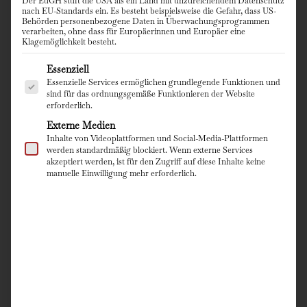
Der EuGH stuft die USA als ein Land mit unzureichendem Datenschutz
nach EU-Standards ein. Es besteht beispielsweise die Gefahr, dass US-
Behörden personenbezogene Daten in Überwachungsprogrammen
verarbeiten, ohne dass für Europäerinnen und Europäer eine
Klagemöglichkeit besteht.
Es folgt eine Liste der Service-Gruppen, für die eine Einwillig
Essenziell
Essenzielle Services ermöglichen grundlegende Funktionen und
sind für das ordnungsgemäße Funktionieren der Website
erforderlich.
WARUM DER
Externe Medien
BRÄUTIGAM
Inhalte von Videoplattformen und Social-Media-Plattformen
werden standardmäßig blockiert. Wenn externe Services
ENDLICH INS
akzeptiert werden, ist für den Zugriff auf diese Inhalte keine
RAMPENLICHT
manuelle Einwilligung mehr erforderlich.
GEHÖRT
Wenn von Hochzeiten die Rede ist, fällt
fast automatisch das Stichwort:
Brautkleid!
Spitze, Schleier, A-Linie,
Romantik pur.